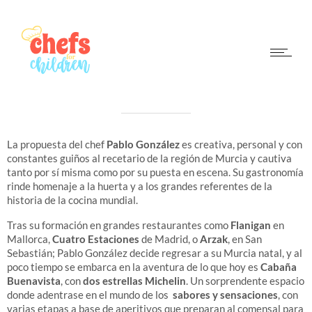
PABLO GONZÁLEZ
CABAÑA BUENAVISTA 2 **
La propuesta del chef
Pablo González
es creativa, personal y con
constantes guiños al recetario de la región de Murcia y cautiva
tanto por sí misma como por su puesta en escena. Su gastronomía
rinde homenaje a la huerta y a los grandes referentes de la
historia de la cocina mundial.
Tras su formación en grandes restaurantes como
Flanigan
en
Mallorca,
Cuatro Estaciones
de Madrid, o
Arzak
, en San
Sebastián; Pablo González decide regresar a su Murcia natal, y al
poco tiempo se embarca en la aventura de lo que hoy es
Cabaña
Buenavista
, con
dos estrellas Michelin
. Un sorprendente espacio
donde adentrase en el mundo de los
sabores y sensaciones
, con
varias etapas a base de aperitivos que preparan al comensal para