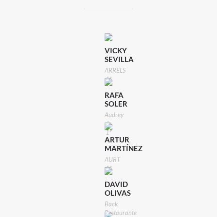
VICKY
SEVILLA
ARRELS
1*
RAFA
SOLER
Audrey
´s
1*
ARTUR
MARTÍNEZ
AURT
1*
DAVID
OLIVAS
Back
Restaurante