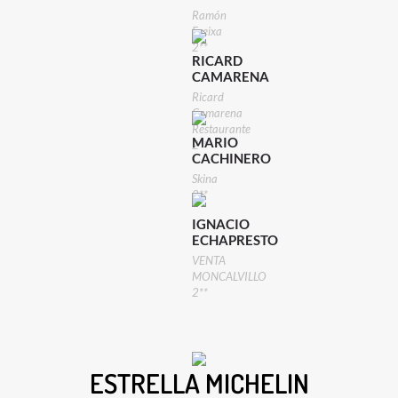
Ramón
Freixa
2**
RICARD
CAMARENA
Ricard
Camarena
Restaurante
MARIO
2**
CACHINERO
Skina
2**
IGNACIO
ECHAPRESTO
VENTA
MONCALVILLO
2**
ESTRELLA MICHELIN