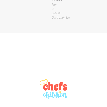
Pan
&
Cebolla
Gastronómico