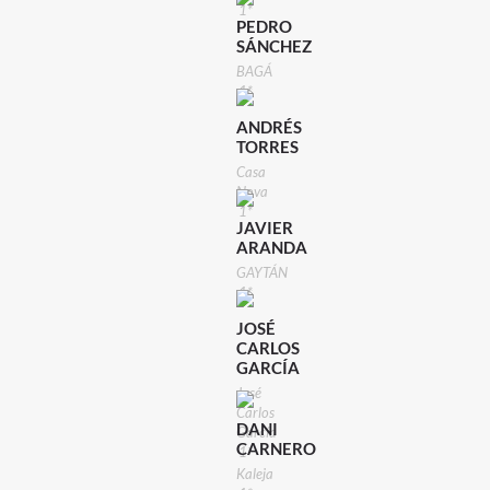
1*
PEDRO
SÁNCHEZ
BAGÁ
1*
ANDRÉS
TORRES
Casa
Nova
1*
JAVIER
ARANDA
GAYTÁN
1*
JOSÉ
CARLOS
GARCÍA
José
Carlos
DANI
García
CARNERO
1*
Kaleja