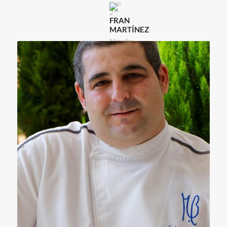
Cols
2**
FRAN
MARTÍNEZ
Maralba
2**