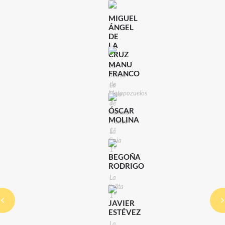
1*
MIGUEL
ÁNGEL
DE
LA
CRUZ
MANU
La
FRANCO
Botica
de
La
Matapozuelos
Casa
1*
de
ÓSCAR
Manolo
MOLINA
Franco
1*
La
Gaia
1*
BEGOÑA
RODRIGO
La
Salita
1*
JAVIER
ESTÉVEZ
La