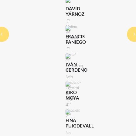
DAVID
YÁRNOZ
El
Molino
de
FRANCIS
Urdániz
PANIEGO
2**
El
Portal
del
IVÁN
Echaurren
CERDEÑO
2**
Iván
Cerdeño-
Cigarral
KIKO
del
MOYA
Ángel
2**
L
´Escaleta
2**
FINA
PUIGDEVALL
Les