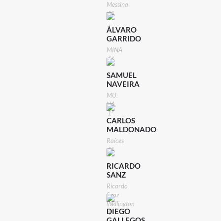
Messina
1*
ÁLVARO
GARRIDO
MINA
1*
SAMUEL
NAVEIRA
MU.
NA.
1*
CARLOS
MALDONADO
Raíces
1*
RICARDO
SANZ
Ricardo
Sanz
Wellington
DIEGO
1*
GALLEGOS