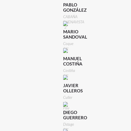
PABLO
GONZÁLEZ
CABAÑA
BUENAVISTA
2
MARIO
**
SANDOVAL
Coque
2**
MANUEL
COSTIÑA
Costiña
2**
JAVIER
OLLEROS
Culler
de
Pau
DIEGO
2**
GUERRERO
Dstage
2**