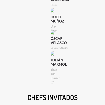
Sollo
1*
HUGO
MUÑOZ
Ugo
Chan
1*
ÓSCAR
VELASCO
VelascoAbellà
1*
JULIÁN
MARMOL
Yugo
The
Bunker
1*
CHEFS INVITADOS