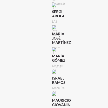
Tasquería
1*
SERGI
AROLA
LAB
by
Sergi
MARÍA
Arola
JOSÉ
1*
MARTÍNEZ
Lienzo
1*
MARÍA
GÓMEZ
Magoga
1*
ISRAEL
RAMOS
MANTÚA
1*
MAURICIO
GIOVANINI